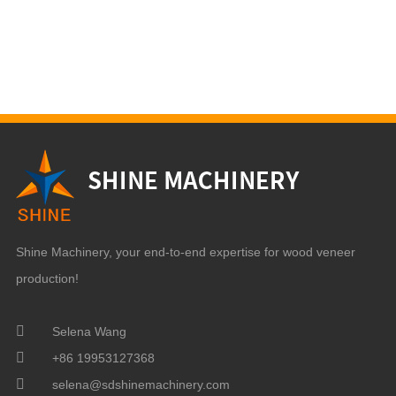
Shine Machinery, your end-to-end expertise for wood veneer
production!
Selena Wang
+86 19953127368
selena@sdshinemachinery.com