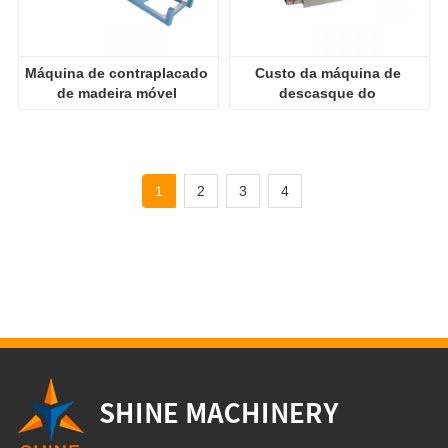
Máquina de contraplacado 
Custo da máquina de 
de madeira móvel 
descasque do 
descascado
revestimento do eixo do 
núcleo
1
2
3
4