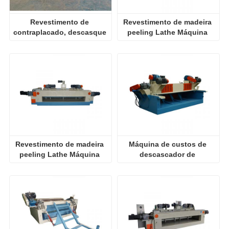
Revestimento de 
Revestimento de madeira 
contraplacado, descasque 
peeling Lathe Máquina 
máquina de descascar 
Contraplacado
verniz
Revestimento de madeira 
Máquina de custos de 
peeling Lathe Máquina 
descascador de 
Contraplacado
descasque de log de alta 
precisão