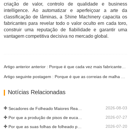
criação de valor, controlo de qualidade e business
intelligence. Ao automatizar e aperfeiçoar a arte da
classificação de lâminas, a Shine Machinery capacita os
fabricantes para revelar todo o valor oculto em cada toro,
construir uma reputação de fiabilidade e garantir uma
vantagem competitiva decisiva no mercado global.
Artigo anterior anterior : Porque é que cada vez mais fabricantes de contraplacado estão a adotar secadores de rolos avançados?
Artigo seguinte postagem : Porque é que as correias de malha de aço inoxidável são essenciais para secar lâminas de madeira preciosas?
Notícias Relacionadas
2026-08-03
Secadores de Folheado Maiores Realmente Economizam Dinheiro?
2026-07-27
Por que a produção de pisos de eucalipto precisa de um secador de folheados?
2026-07-20
Por que as suas folhas de folheado perfeitamente secas re-humedeceram?