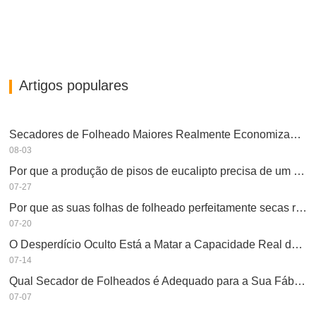
Artigos populares
Secadores de Folheado Maiores Realmente Economizam Dinheiro?
08-03
Por que a produção de pisos de eucalipto precisa de um secador de folheados?
07-27
Por que as suas folhas de folheado perfeitamente secas re-humedeceram?
07-20
O Desperdício Oculto Está a Matar a Capacidade Real do Seu Secador de Folheados?
07-14
Qual Secador de Folheados é Adequado para a Sua Fábrica?
07-07