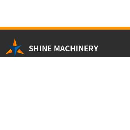
Shine Machinery, your end-to-end expertise for wood veneer
production!
Selena Wang
+86 19953127368
selena@sdshinemachinery.com
o 7º andar, Edifício Yongan, Quancheng Road, cidade de