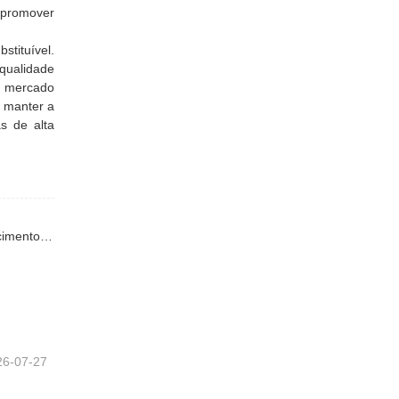
 promover
tituível.
 qualidade
o mercado
e manter a
s de alta
Artigo anterior anterior : Secador de lâminas de madeira inteligente: a chave para a eficiência de custos nas cadeias de abastecimento para o lar.
26-07-27