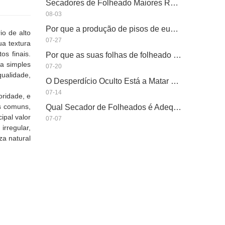
Secadores de Folheado Maiores Realmente Economizam Dinheiro?
08-03
Por que a produção de pisos de eucalipto precisa de um secador de folheados?
io de alto
07-27
ua textura
s finais.
Por que as suas folhas de folheado perfeitamente secas re-humedeceram?
a simples
07-20
ualidade,
O Desperdício Oculto Está a Matar a Capacidade Real do Seu Secador de Folheados?
07-14
oridade, e
as comuns,
Qual Secador de Folheados é Adequado para a Sua Fábrica?
ipal valor
07-07
rregular,
za natural