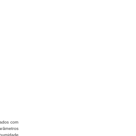
nados com
parâmetros
 humidade