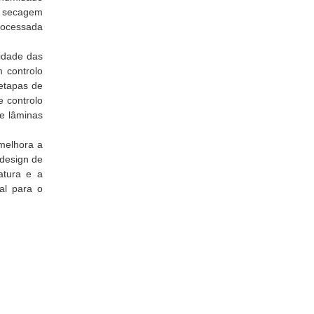
la secagem
rocessada
lidade das
 controlo
 etapas de
 controlo
e lâminas
melhora a
 design de
atura e a
al para o