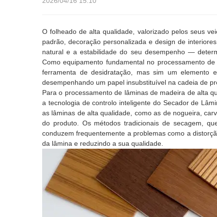
2026/04/16 15:10
O folheado de alta qualidade, valorizado pelos seus veio
padrão, decoração personalizada e design de interiores
natural e a estabilidade do seu desempenho — determi
Como equipamento fundamental no processamento de f
ferramenta de desidratação, mas sim um elemento ess
desempenhando um papel insubstituível na cadeia de pr
Para o processamento de lâminas de madeira de alta qual
a tecnologia de controlo inteligente do Secador de Lâ
as lâminas de alta qualidade, como as de nogueira, carva
do produto. Os métodos tradicionais de secagem, qu
conduzem frequentemente a problemas como a distorção d
da lâmina e reduzindo a sua qualidade.