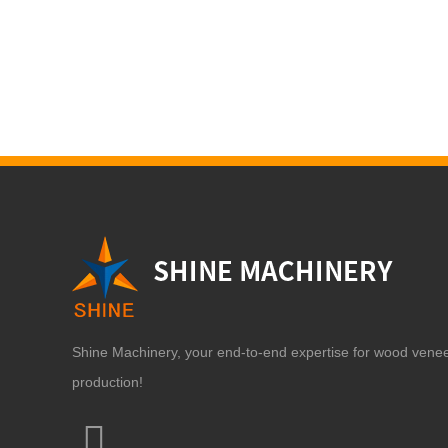
Shine Machinery, your end-to-end expertise for wood vene
production!