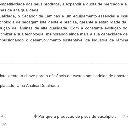
mpetitividade dos seus produtos, a expandir a quota de mercado e a
nas de alta qualidade.
lidade, o Secador de Lâminas é um equipamento essencial e insubs
cnologia de secagem inteligente e precisa, garante a estabilidade da
odução de lâminas de alta qualidade. Com a constante evolução d
 otimizar a sua tecnologia, melhorando ainda mais a sua capacidade d
impulsionando o desenvolvimento sustentável da indústria de lâmina
aplacado: Uma Análise Detalhada
8-03
20
Por que a produção de pisos de eucalipto precisa de um secador de folheados?
7-20