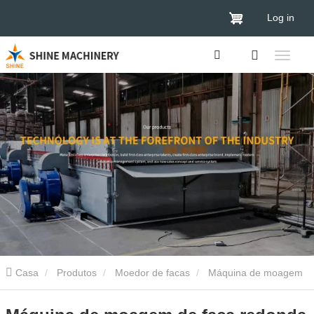
Log in
Casa
Produtos
Moedor de facas
Máquina de moagem
de faca redonda automática para venda