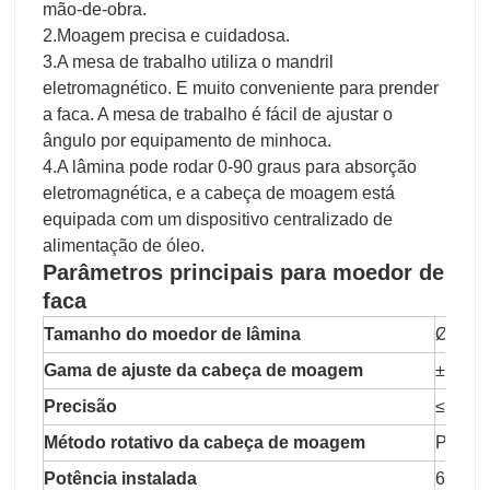
mão-de-obra.
2.Moagem precisa e cuidadosa.
3.A mesa de trabalho utiliza o mandril
eletromagnético. E muito conveniente para prender
a faca. A mesa de trabalho é fácil de ajustar o
ângulo por equipamento de minhoca.
4.A lâmina pode rodar 0-90 graus para absorção
eletromagnética, e a cabeça de moagem está
equipada com um dispositivo centralizado de
alimentação de óleo.
Parâmetros principais para
moedor de
faca
Tamanho do moedor de lâmina
Ø200*
Gama de ajuste da cabeça de moagem
±20°
Precisão
≤0.5m
Método rotativo da cabeça de moagem
Por cor
Potência instalada
6kw