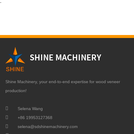
-
Shine Machinery, your end-to-end expertise for wood veneer
production!
Selena Wang
+86 19953127368
selena@sdshinemachinery.com