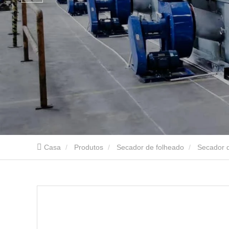
Casa
Produtos
Secador de folheado
Secador 