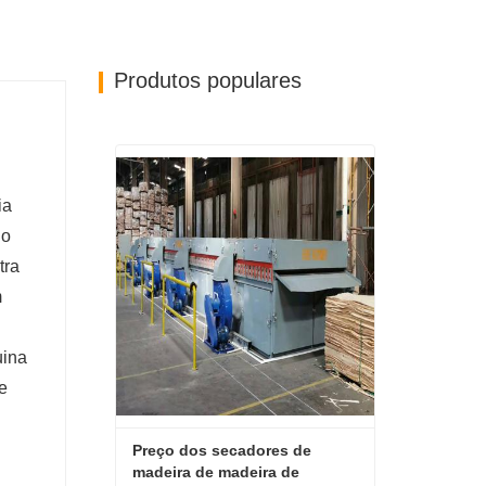
Produtos populares
ia
 o
tra
m
uina
e
Preço dos secadores de 
madeira de madeira de 