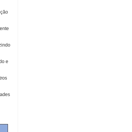
ição
ente
zindo
do e
tros
dades