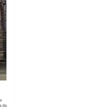
no
a da