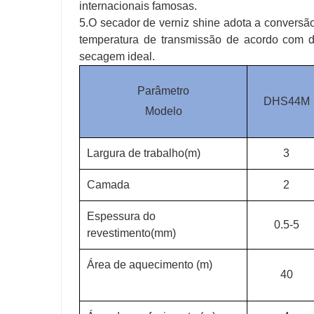
internacionais famosas.
5.O secador de verniz shine adota a conversã
temperatura de transmissão de acordo com d
secagem ideal.
Parâmetro
DHS44M
Modelo
Largura de trabalho(m)
3
Camada
2
Espessura do
0.5-5
revestimento(mm)
Área de aquecimento (m)
40