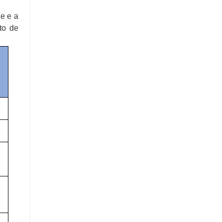
e e a
to de