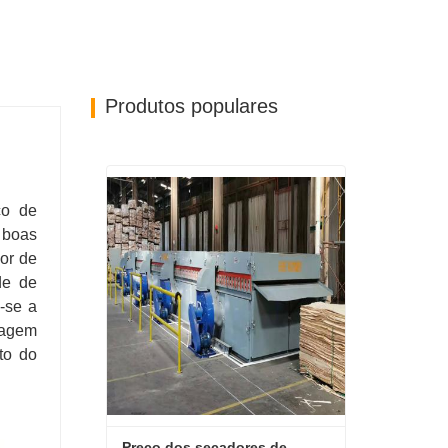
Produtos populares
co de
 boas
dor de
de de
-se a
cagem
to do
Preço dos secadores de 