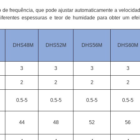
o de frequência, que pode ajustar automaticamente a velocidad
iferentes espessuras e teor de humidade para obter um efei
DHS48M
DHS52M
DHS56M
DHS60M
3
3
3
3
2
2
2
2
0.5-5
0.5-5
0.5-5
0.5-5
44
48
52
56