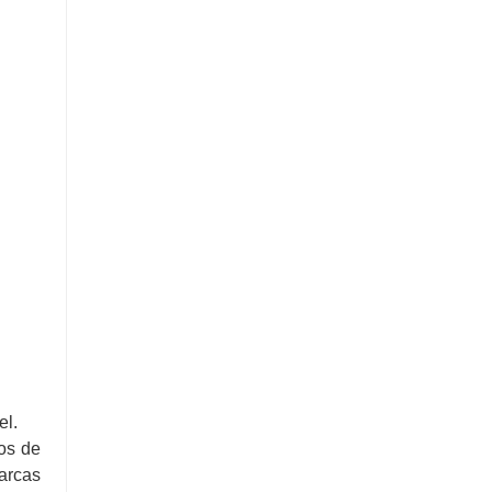
el.
os de
arcas