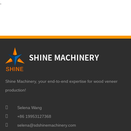
-
Shine Machinery, your end-to-end expertise for wood veneer
production!
Selena Wang
+86 19953127368
selena@sdshinemachinery.com