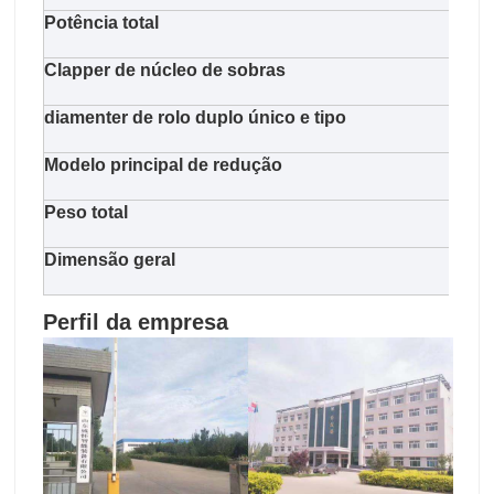
Potência total
62.7
Clapper de núcleo de sobras
pneu
diamenter de rolo duplo único e tipo
125m
Modelo principal de redução
Supe
Peso total
130
Dimensão geral
580
Perfil da empresa