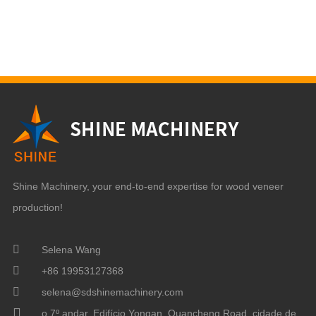
Shine Machinery, your end-to-end expertise for wood veneer
production!
Selena Wang
+86 19953127368
selena@sdshinemachinery.com
o 7º andar, Edifício Yongan, Quancheng Road, cidade de