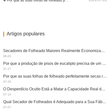
2026-07-20
Por que as suas folhas de folheado perfeitamente secas re-humedeceram?
Artigos populares
Secadores de Folheado Maiores Realmente Economizam Dinheiro?
08-03
Por que a produção de pisos de eucalipto precisa de um secador de folheados?
07-27
Por que as suas folhas de folheado perfeitamente secas re-humedeceram?
07-20
O Desperdício Oculto Está a Matar a Capacidade Real do Seu Secador de Folheados?
07-14
Qual Secador de Folheados é Adequado para a Sua Fábrica?
07-07