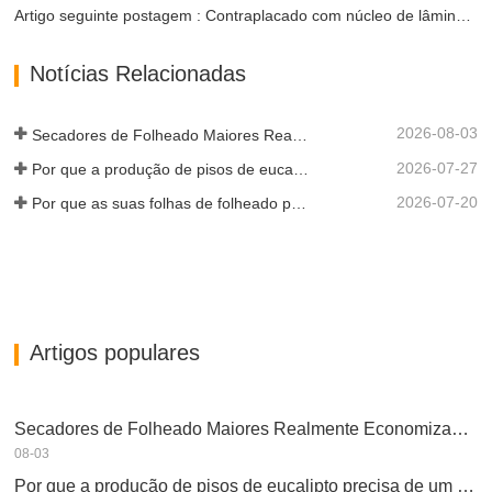
Artigo seguinte postagem : Contraplacado com núcleo de lâminas explicado de forma simples
Notícias Relacionadas
2026-08-03
Secadores de Folheado Maiores Realmente Economizam Dinheiro?
2026-07-27
Por que a produção de pisos de eucalipto precisa de um secador de folheados?
2026-07-20
Por que as suas folhas de folheado perfeitamente secas re-humedeceram?
Artigos populares
Secadores de Folheado Maiores Realmente Economizam Dinheiro?
08-03
Por que a produção de pisos de eucalipto precisa de um secador de folheados?