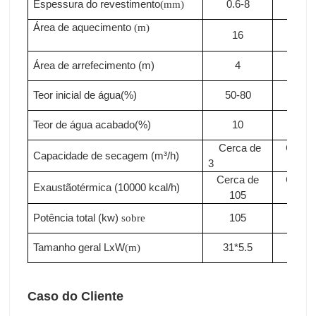
Espessura do revestimento
0.6-8
0.6-
(mm)
Área de
aquecimento
(m)
16
18
Área de arrefecimento (m)
4
4
Teor inicial de água(%)
50-80
50-8
Teor de água acabado(%)
10
10
Cerca de
Cerca
Capacidade de secagem (m³/h)
3
3.3
Cerca de
Cerca
Exaustão
térmica (10000
kcal/h)
105
115
Potência total (kw)
105
110
sobre
Tamanho geral LxW
31*5.5
33*5
(m)
Caso do Cliente