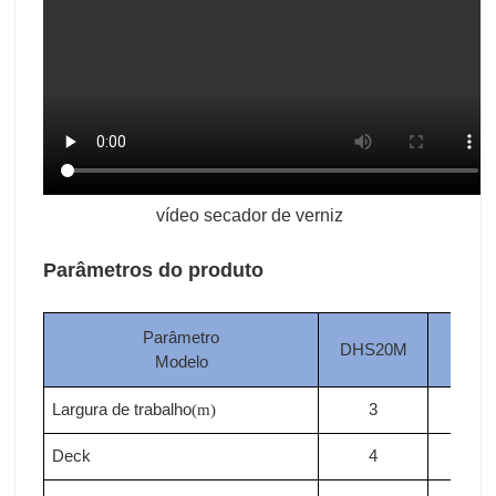
vídeo secador de verniz
Parâmetros do produto
Parâmetro
DHS20M
DHS
Modelo
Largura de
trabalho
3
3
(m)
Deck
4
4