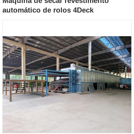
Máquina de secar revestimento
automático de rolos 4Deck
rolos 4Deck