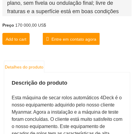
plano, sem fivela ou ondulação final; livre de
fraturas e a superfície está em boas condições
para a colagem.
Preço
170 000,00 US$
Espessura do revestimento (mm):0,8-8
Capacidade de secagem (m³/h):3-4.8
Add to cart
Entre em contato agora
Teor de água acabada(%):10
Detalhes do produto
Descrição do produto
Esta máquina de secar rolos automáticos 4Deck é o
nosso equipamento adquirido pelo nosso cliente
Myanmar. Agora a instalação e a máquina de teste
foram concluídas. O cliente está muito satisfeito com
o nosso equipamento. Este equipamento de
secador de rolos tem as características de alta