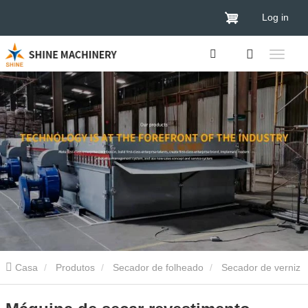
Log in
Casa
Produtos
Secador de folheado
Secador de verniz
de contraplacado
Máquina de secar revestimento automático de