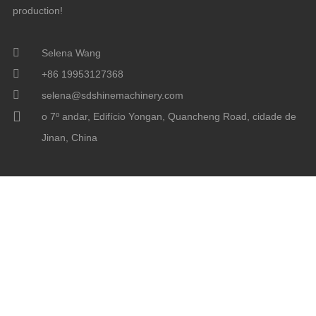
production!
Selena Wang
+86 19953127368
selena@sdshinemachinery.com
o 7º andar, Edifício Yongan, Quancheng Road, cidade de
Jinan, China