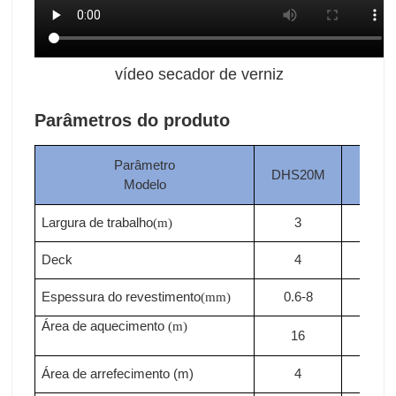
vídeo secador de verniz
Parâmetros do produto
Parâmetro
DHS20M
DHS
Modelo
Largura de
trabalho
3
3
(m)
Deck
4
4
Espessura do revestimento
0.6-8
0.6-
(mm)
Área de
aquecimento
(m)
16
18
Área de arrefecimento (m)
4
4