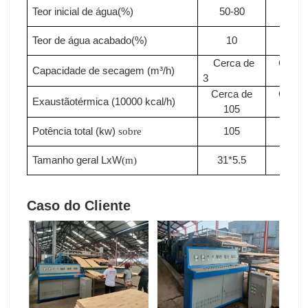
Teor inicial de água(%)
50-80
50-8
Teor de água acabado(%)
10
10
Cerca de
Cerca
Capacidade de secagem (m³/h)
3
3.3
Cerca de
Cerca
Exaustão
térmica (10000
kcal/h)
105
115
Potência total (kw)
105
110
sobre
Tamanho geral LxW
31*5.5
33*5
(m)
Caso do Cliente