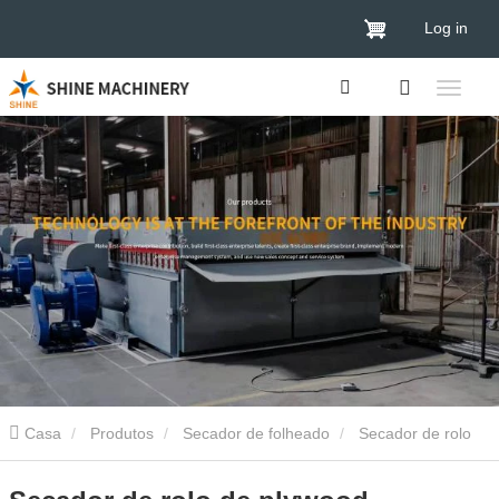
Log in
Casa
Produtos
Secador de folheado
Secador de rolo
de verniz
Secador de rolo de plywood