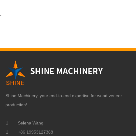
-
Shine Machinery, your end-to-end expertise for wood veneer
production!
Selena Wang
+86 19953127368