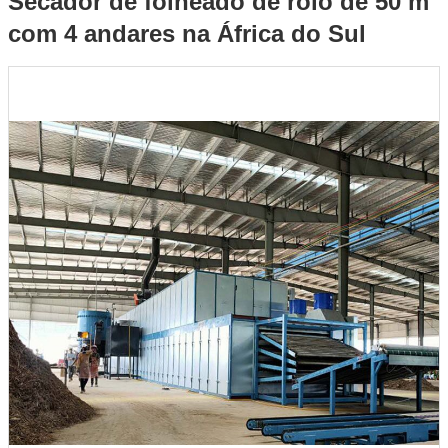
Secador de folheado de rolo de 50 m
com 4 andares na África do Sul
na África do Sul