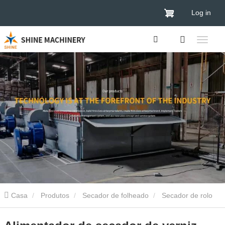
Log in
Casa
Produtos
Secador de folheado
Secador de rolo
de verniz
Alimentador de secador de verniz vertical contínuo