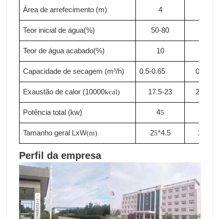
Área de arrefecimento (m)
4
4
Teor inicial de água(%)
50-80
50-80
Teor de água acabado(%)
10
10
Capacidade de secagem (m³/h)
0.5-0.65
0.65-0.
Exaustão de calor (10000
17.5-23
23-28
kcal)
.
Potência total (kw)
4
5
5
0
Tamanho geral LxW
2
*4.5
2
*4.5
(m)
5
9
Perfil da empresa