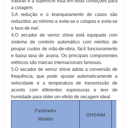
fraturas e a superfície está em boas condições para
a colagem.
3.A redução e o branqueamento de casos são
reduzidos ao mínimo e evita-se o colapso e evita-se
o favo de mel.
4.O secador de verniz shine está equipado com
sistema de controlo automático com méritos de
poupar custos de mão-de-obra, fácil funcionamento
e baixa taxa de avaria. Os principais componentes
elétricos são marcas internacionais famosas.
5.O secador de verniz shine adota a conversão de
frequência, que pode ajustar automaticamente a
velocidade e a temperatura de transmissão de
acordo com diferentes espessuras e teor de
humidade para obter um efeito de secagem ideal.
Parâmetro
DHS44M
DHS
Modelo