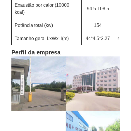
Exaustão por calor (10000
94.5-108.5
105-1
kcal)
Potência total (kw)
154
16
Tamanho geral LxWxH(m)
44*4.5*2.27
48*4.5
Perfil da empresa