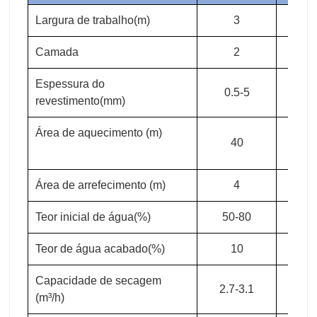
Largura de trabalho(m)
3
3
Camada
2
2
Espessura do
0.5-5
0.5
revestimento(mm)
Área de aquecimento (m)
40
4
Área de arrefecimento (m)
4
4
Teor inicial de água(%)
50-80
50-
Teor de água acabado(%)
10
1
Capacidade de secagem
2.7-3.1
3-3
(m³/h)