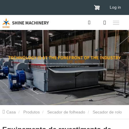
Log in
Casa
Produtos
Secador de folheado
Secador de rolo
de verniz
Equipamento de revestimento de secagem de rolos