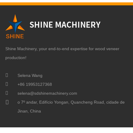
Shine Machinery, your end-to-end expertise for wood veneer
production!
Selena Wang
+86 19953127368
selena@sdshinemachinery.com
o 7º andar, Edifício Yongan, Quancheng Road, cidade de
Jinan, China