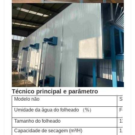
Técnico principal e parâmetro
Modelo não
Secado
Umidade da água do folheado （%）
Folhea
Tamanho do folheado
1270 m
Capacidade de secagem (m³/H)
1,5