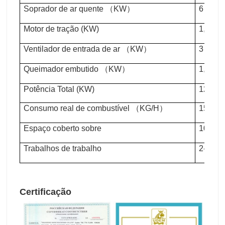
Soprador de ar quente （KW）
6 (600
Motor de tração (KW)
1,5
Ventilador de entrada de ar （KW）
3
Queimador embutido （KW）
1,5
Potência Total (KW)
12
Consumo real de combustível （KG/H）
150
Espaço coberto sobre
10mX
Trabalhos de trabalho
2-3
Certificação