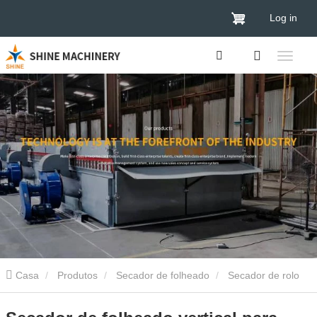
Log in
Casa
Produtos
Secador de folheado
Secador de rolo
de verniz
Secador de folheado vertical para clientes de menor