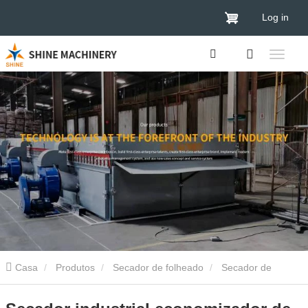
Log in
Casa
Produtos
Secador de folheado
Secador de
madeira
Secador industrial economizador de energia para