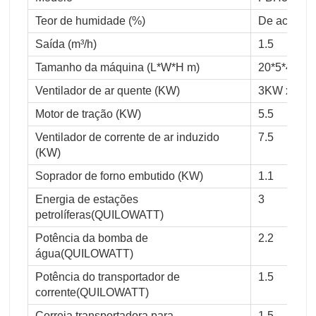
Teor de humidade (%)
De acordo 
Saída (m³/h)
1.5
Tamanho da máquina (L*W*H m)
20*5*4
Ventilador de ar quente (KW)
3KW x 4
Motor de tração (KW)
5.5
Ventilador de corrente de ar induzido
7.5
(KW)
Soprador de forno embutido (KW)
1.1
Energia de estações
3
petrolíferas
(QUILOWATT)
Potência da bomba de
2.2
água
(QUILOWATT)
Potência do transportador de
1.5
corrente
(QUILOWATT)
Correia transportadora para
1.5