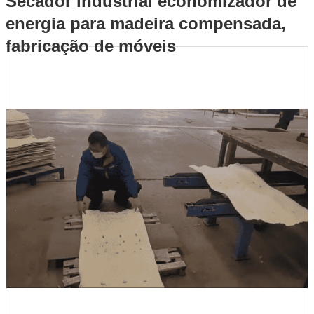
Secador industrial economizador de
energia para madeira compensada,
madeira compensada, fabricação de móveis
fabricação de móveis